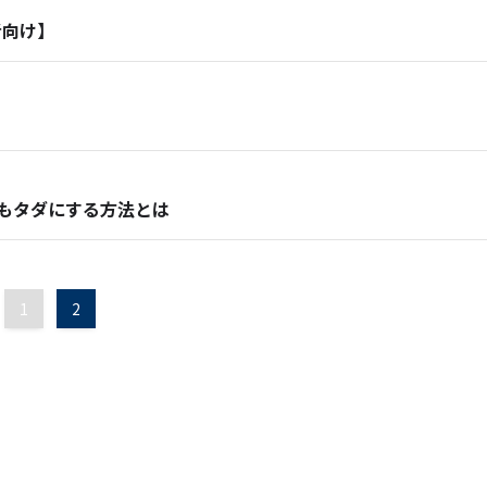
者向け】
もタダにする方法とは
1
2