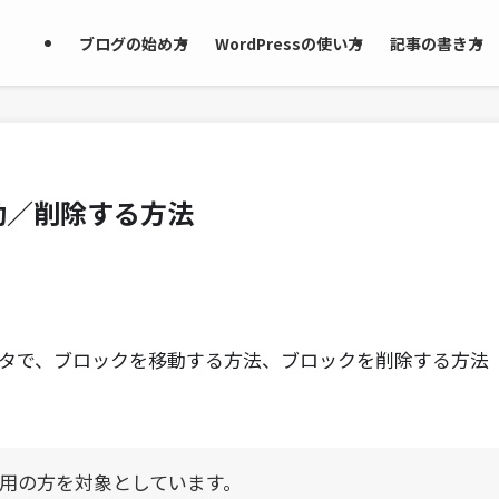
ブログの始め方
WordPressの使い方
記事の書き方
動／削除する方法
タ
で、
ブロック
を
移動
する方法、ブロックを
削除
する方法
ご利用の方を対象としています。